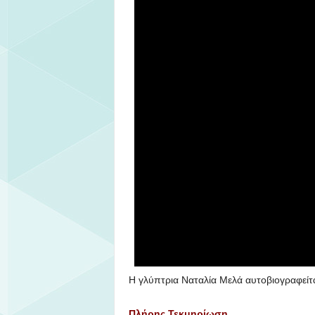
Η γλύπτρια Ναταλία Μελά αυτοβιογραφείται
Πλήρης Τεκμηρίωση