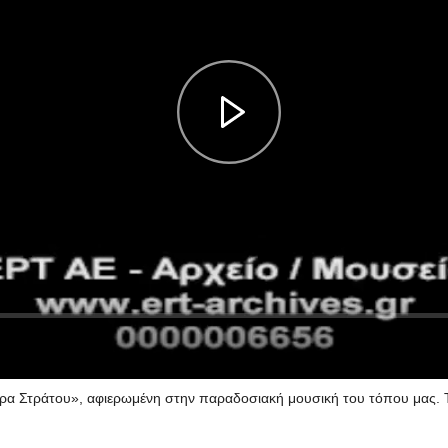
 Στράτου», αφιερωμένη στην παραδοσιακή μουσική του τόπου μας. 