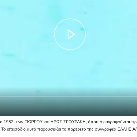
 το 1982, των ΓΙΩΡΓΟΥ και ΗΡΩΣ ΣΓΟΥΡΑΚΗ, όπου σκιαγραφούνται πρ
ρο. Το επεισόδιο αυτό παρουσιάζει το πορτρέτο της συγγραφέα ΕΛΛΗΣ Α